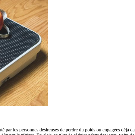
outé par les personnes désireuses de perdre du poids ou engagées déjà dan