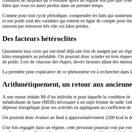
condition de surpoids qu’il entraîne après un régime soit pire que cell
kilos que vous en aurez perdus dans un premier temps.
Comme pour tout cycle périodique, comprendre les faits qui soutiennent
et son poids sont des variables qui entrent en ligne de compte pour é
souvent par retrouver très vite ces kilos perdus.
Des facteurs hétéroclites
Quasiment tous ceux qui ont tenté déjà une fois de maigrir par un régim
kilos enregistrés au préalable. On pourrait donc scinder en trois étape
de poids. Lors de chacune des étapes, divers facteurs allant des mensu
La première piste explicative de ce phénomène est à rechercher dans la
Arithmétiquement, un retour aux anciennes
A une masse initiale Mi d’un individu et pour laquelle la condition d
métabolisme de base (MDB) nécessaire à un sujet femme de taille 1m65 e
dépense énergétique pour ses activités en appliquant un coefficient de
On pourrait donc évaluer au final à approximativement 2200 kcal la 
Une fois engagée dans un régime, cette personne pourrait voir par ex