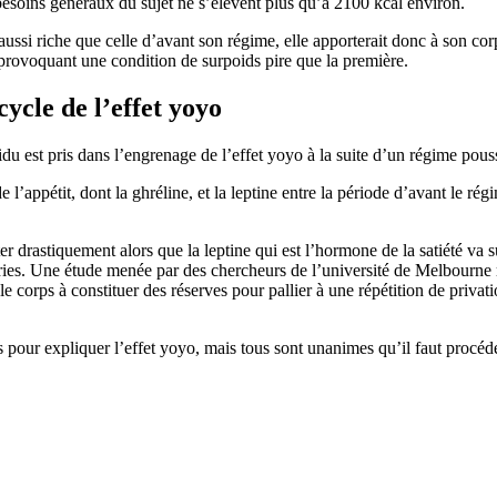
s besoins généraux du sujet ne s’élèvent plus qu’à 2100 kcal environ.
aussi riche que celle d’avant son régime, elle apporterait donc à son co
provoquant une condition de surpoids pire que la première.
ycle de l’effet yoyo
du est pris dans l’engrenage de l’effet yoyo à la suite d’un régime pouss
l’appétit, dont la ghréline, et la leptine entre la période d’avant le r
r drastiquement alors que la leptine qui est l’hormone de la satiété va 
es. Une étude menée par des chercheurs de l’université de Melbourne ra
 corps à constituer des réserves pour pallier à une répétition de privati
s pour expliquer l’effet yoyo, mais tous sont unanimes qu’il faut procéde