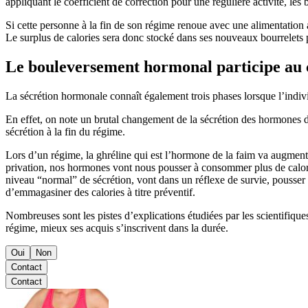
appliquant le coefficient de correction pour une régulière activité, le
Si cette personne à la fin de son régime renoue avec une alimentation 
Le surplus de calories sera donc stocké dans ses nouveaux bourrelets 
Le bouleversement hormonal participe au c
La sécrétion hormonale connaît également trois phases lorsque l’indivi
En effet, on note un brutal changement de la sécrétion des hormones de 
sécrétion à la fin du régime.
Lors d’un régime, la ghréline qui est l’hormone de la faim va augmente
privation, nos hormones vont nous pousser à consommer plus de calori
niveau “normal” de sécrétion, vont dans un réflexe de survie, pousser le
d’emmagasiner des calories à titre préventif.
Nombreuses sont les pistes d’explications étudiées par les scientifique
régime, mieux ses acquis s’inscrivent dans la durée.
Oui
Non
Contact
Contact