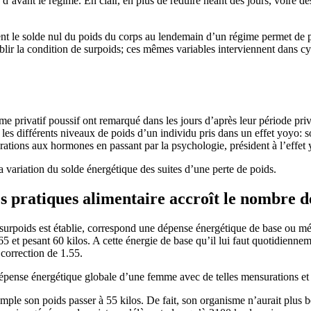
e d’avant le régime. En clair, en plus de réduire néant des jours, voire 
 le solde nul du poids du corps au lendemain d’un régime permet de pouv
tablir la condition de surpoids; ces mêmes variables interviennent dans
e privatif poussif ont remarqué dans les jours d’après leur période privat
s les différents niveaux de poids d’un individu pris dans un effet yoyo: 
rations aux hormones en passant par la psychologie, président à l’effet
 variation du solde énergétique des suites d’une perte de poids.
 pratiques alimentaire accroît le nombre de
e surpoids est établie, correspond une dépense énergétique de base ou 
t pesant 60 kilos. A cette énergie de base qu’il lui faut quotidienneme
 correction de 1.55.
dépense énergétique globale d’une femme avec de telles mensurations et
emple son poids passer à 55 kilos. De fait, son organisme n’aurait plus