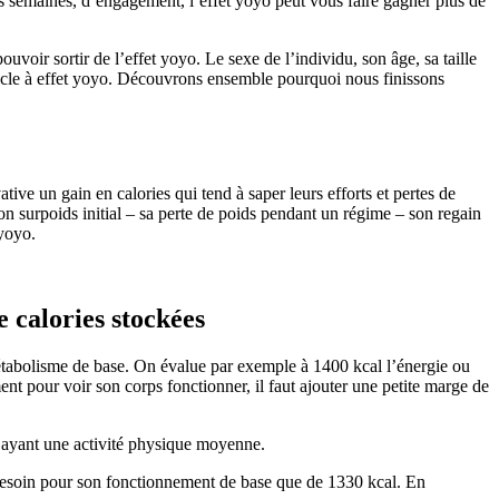
des semaines, d’engagement, l’effet yoyo peut vous faire gagner plus de
oir sortir de l’effet yoyo. Le sexe de l’individu, son âge, sa taille
 cycle à effet yoyo. Découvrons ensemble pourquoi nous finissons
ive un gain en calories qui tend à saper leurs efforts et pertes de
son surpoids initial – sa perte de poids pendant un régime – son regain
 yoyo.
 calories stockées
métabolisme de base. On évalue par exemple à 1400 kcal l’énergie ou
nt pour voir son corps fonctionner, il faut ajouter une petite marge de
 ayant une activité physique moyenne.
 besoin pour son fonctionnement de base que de 1330 kcal. En