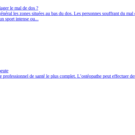
ger le mal de dos ?
énéral les zones situées au bas du dos. Les personnes souffrant du mal 
un sport intense ou...
peute
le professionnel de santé le plus complet. L’ostéopathe peut effectuer de