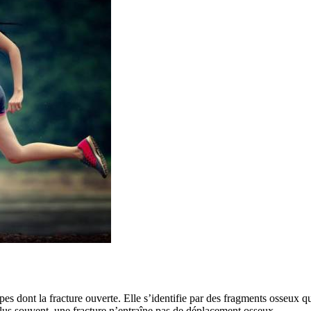
pes dont la fracture ouverte. Elle s’identifie par des fragments osseux qu
plus souvent, une fracture n’entraîne pas de déplacement osseux.